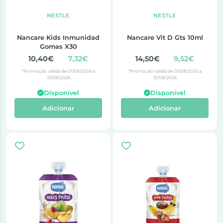
NESTLE
NESTLE
Nancare Kids Inmunidad
Nancare Vit D Gts 10ml
Gomas X30
10,40€
7,32€
14,50€
9,52€
*Promoção válida de 01/08/2026 a
*Promoção válida de 01/08/2026 a
31/08/2026
31/08/2026
Disponível
Disponível
Adicionar
Adicionar