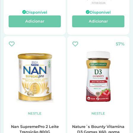
31/08/2026
Disponível
Disponível
Adicionar
Adicionar
57%
NESTLE
NESTLE
Nan SupremePro 2 Leite
Nature´s Bounty Vitamina
Transição 800G
D3 Gomas X60, goma