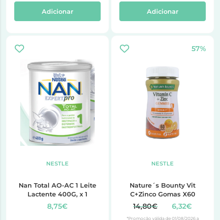
Adicionar
Adicionar
57%
NESTLE
NESTLE
Nan Total AO-AC 1 Leite
Nature´s Bounty Vit
Lactente 400G, x 1
C+Zinco Gomas X60
8,75€
14,80€
6,32€
*Promoção válida de 01/08/2026 a