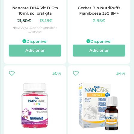
Nancare DHA Vit D Gts
Gerber Bio NutriPuffs
10ml, sol oral gta
Framboesa 35G 8M+
21,50€
13,18€
2,95€
*Promoção válida de 01/08/2026 a
31/08/2026
Disponível
Disponível
Adicionar
Adicionar
30%
34%