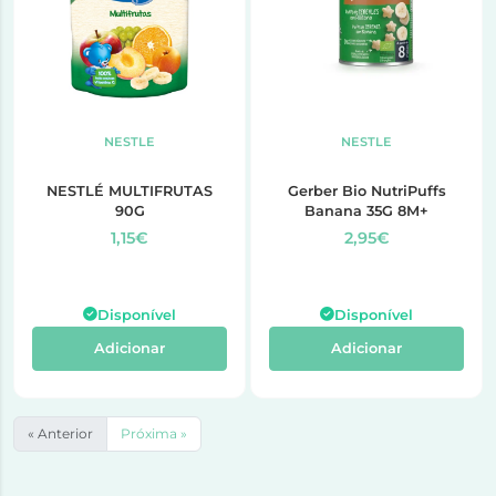
NESTLE
NESTLE
NESTLÉ MULTIFRUTAS
Gerber Bio NutriPuffs
90G
Banana 35G 8M+
1,15€
2,95€
Disponível
Disponível
Adicionar
Adicionar
« Anterior
Próxima »