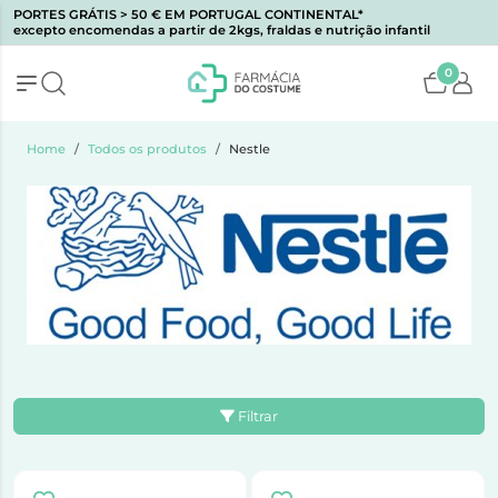
PORTES GRÁTIS > 50 € EM PORTUGAL CONTINENTAL*
excepto encomendas a partir de 2kgs, fraldas e nutrição infantil
0
Home
Todos os produtos
Nestle
Filtrar