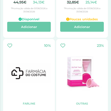
44,95€
34,13€
32,85€
25,14€
*Promoção válida de 01/08/2026 a
*Promoção válida de 01/08/2026 a
31/08/2026
31/08/2026
Disponível
Poucas unidades
Adicionar
Adicionar
10%
23%
FARLINE
OUTRAS