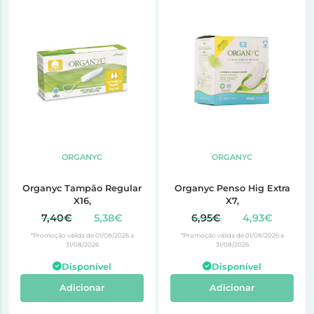
ORGANYC
ORGANYC
Organyc Tampão Regular
Organyc Penso Hig Extra
X16,
X7,
7,40€
5,38€
6,95€
4,93€
*Promoção válida de 01/08/2026 a
*Promoção válida de 01/08/2026 a
31/08/2026
31/08/2026
Disponível
Disponível
Adicionar
Adicionar