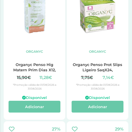
ORGANYC
ORGANYC
Organyc Penso Hig
Organyc Penso Prot Slips
Matern Prim Dias X12,
Ligeiro SaqX24,
15,90€
11,28€
7,75€
7,14€
*Promoção válida de 01/08/2026 a
*Promoção válida de 01/08/2026 a
31/08/2026
31/08/2026
Disponível
Disponível
Adicionar
Adicionar
27%
29%