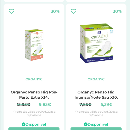
30%
30%
ORGANYC
ORGANYC
Organyc Penso Hig Pós-
Organyc Penso Hig
Parto Extra X14,
Intenso/Noite Saq X10,
13,95€
9,83€
7,65€
5,39€
*Promoção válida de 01/08/2026 a
*Promoção válida de 01/08/2026 a
31/08/2026
31/08/2026
Disponível
Disponível