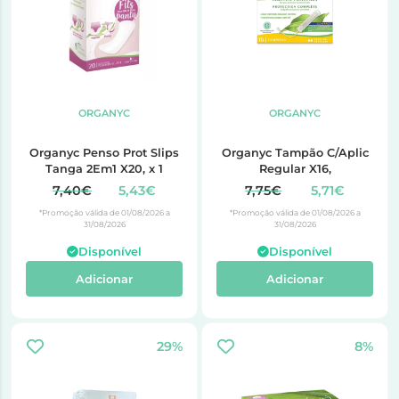
ORGANYC
ORGANYC
Organyc Penso Prot Slips
Organyc Tampão C/Aplic
Tanga 2Em1 X20, x 1
Regular X16,
7,40€
5,43€
7,75€
5,71€
*Promoção válida de 01/08/2026 a
*Promoção válida de 01/08/2026 a
31/08/2026
31/08/2026
Disponível
Disponível
Adicionar
Adicionar
29%
8%