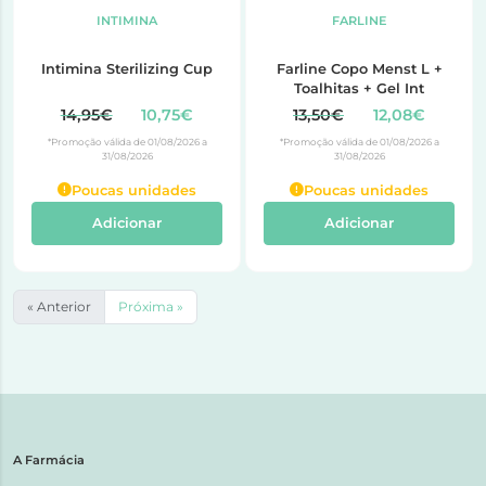
INTIMINA
FARLINE
Intimina Sterilizing Cup
Farline Copo Menst L +
Toalhitas + Gel Int
14,95€
10,75€
13,50€
12,08€
*Promoção válida de 01/08/2026 a
*Promoção válida de 01/08/2026 a
31/08/2026
31/08/2026
Poucas unidades
Poucas unidades
Adicionar
Adicionar
« Anterior
Próxima »
A Farmácia