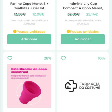
Farline Copo Menst S +
Intimina Lily Cup
Toalhitas + Gel Int
Compact A Copo Menst,
13,50€
12,08€
32,85€
25,14€
*Promoção válida de 01/08/2026 a
*Promoção válida de 01/08/2026 a
31/08/2026
31/08/2026
Poucas unidades
Poucas unidades
Adicionar
Adicionar
28%
10%