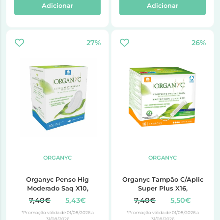
Adicionar
Adicionar
27%
26%
ORGANYC
ORGANYC
Organyc Penso Hig
Organyc Tampão C/Aplic
Moderado Saq X10,
Super Plus X16,
7,40€
5,43€
7,40€
5,50€
*Promoção válida de 01/08/2026 a
*Promoção válida de 01/08/2026 a
31/08/2026
31/08/2026