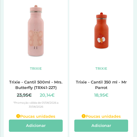
TRIXIE
TRIXIE
Trixie - Cantil 500ml - Mrs.
Trixie - Cantil 350 ml - Mr
Butterfly (TRX41-227)
Parrot
23,95€
20,14€
18,95€
*Promoção válida de 01/08/2026 a
31/08/2026
Poucas unidades
Poucas unidades
Adicionar
Adicionar