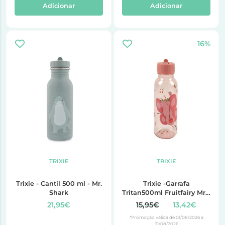
Adicionar
Adicionar
16%
TRIXIE
TRIXIE
Trixie - Cantil 500 ml - Mr.
Trixie -Garrafa
Shark
Tritan500ml Fruitfairy Mrs.
Butter
21,95€
15,95€
13,42€
*Promoção válida de 01/08/2026 a
31/08/2026