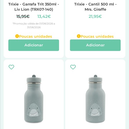
Trixie - Garrafa Trit 350ml -
Trixie - Cantil 500 ml -
Liv Lion (TRX07-140)
Mrs. Giraffe
15,95€
13,42€
21,95€
*Promoção válida de 01/08/2026 a
31/08/2026
Poucas unidades
Poucas unidades
Adicionar
Adicionar