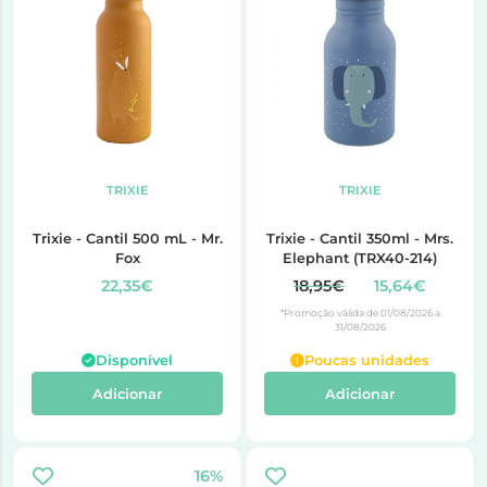
TRIXIE
TRIXIE
Trixie - Cantil 500 mL - Mr.
Trixie - Cantil 350ml - Mrs.
Fox
Elephant (TRX40-214)
22,35€
18,95€
15,64€
*Promoção válida de 01/08/2026 a
31/08/2026
Disponível
Poucas unidades
Adicionar
Adicionar
16%