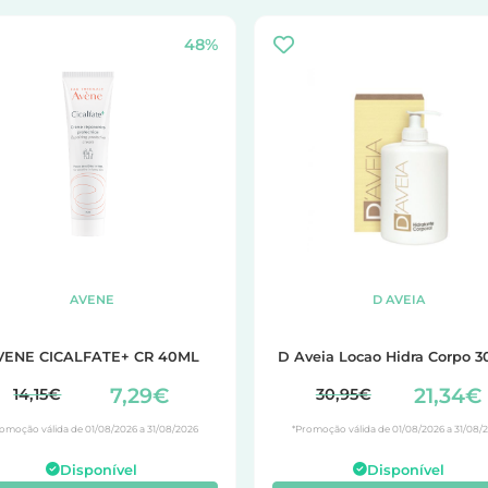
48%
AVENE
D AVEIA
VENE CICALFATE+ CR 40ML
D Aveia Locao Hidra Corpo 
7,29€
21,34€
14,15€
30,95€
omoção válida de 01/08/2026 a 31/08/2026
*Promoção válida de 01/08/2026 a 31/08/
Disponível
Disponível