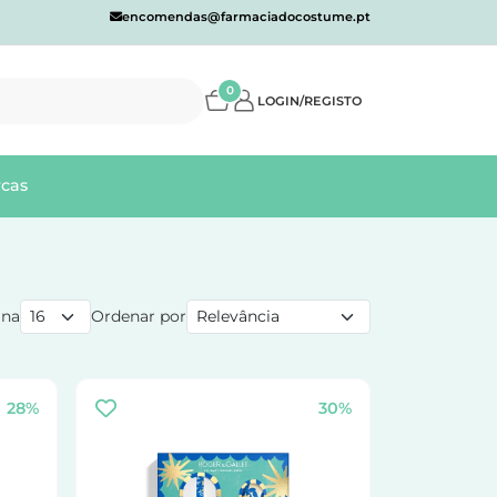
encomendas@farmaciadocostume.pt
0
LOGIN/REGISTO
cas
ina
Ordenar por
28%
30%