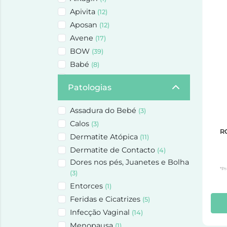
Mamã e Bebé
(9)
Apivita
(12)
Maquilhagem
(2)
Aposan
(12)
Nutrição e Suplementos
(6)
Avene
(17)
Ortopedia
(1)
BOW
(39)
Presentes
(170)
Babé
(8)
Rosto
(41)
Bailleul-Biorga
(1)
Saúde Feminina
Patologias
(17)
Barral
(25)
Solares
(5)
Bepanthene
(3)
Assadura do Bebé
(3)
Biafine
(1)
Calos
(3)
Bio-Oil
(6)
R
Dermatite Atópica
(11)
Bioderma
(11)
Dermatite de Contacto
(4)
Biretix
(1)
Dores nos pés, Juanetes e Bolha
Carmex
*Pr
(1)
(3)
CeraVe
(8)
Entorces
(1)
Chicco
(2)
Feridas e Cicatrizes
(5)
Comforgel
(3)
Infecção Vaginal
(14)
Comforsil
(2)
Menopausa
(1)