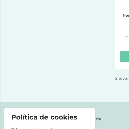
Neu
*Pr
Showi
Política de cookies
A Farmácia
Ajuda