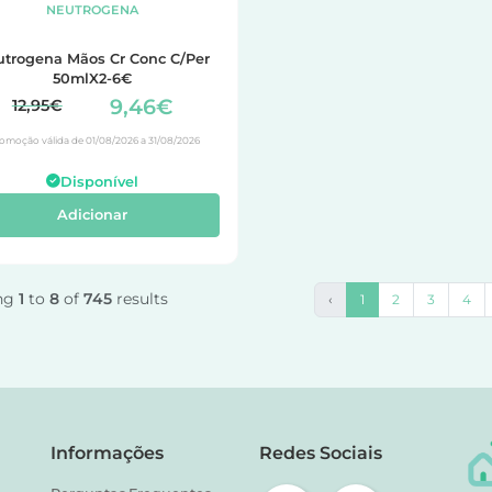
NEUTROGENA
trogena Mãos Cr Conc C/Per
50mlX2-6€
9,46€
12,95€
omoção válida de 01/08/2026 a 31/08/2026
Disponível
Adicionar
ng
1
to
8
of
745
results
‹
1
2
3
4
Informações
Redes Sociais