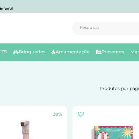
nfantil
Pesquisar
ITS
Brinquedos
Amamentação
Presentes
Mar
Produtos por pág
39%