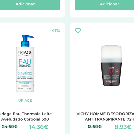
Adicionar
Adicionar
41%
URIAGE
Uriage Eau Thermale Leite
VICHY HOMME DESODORIZ
Aveludado Corporal 500
ANTITRANSPIRANTE 72
CONTROLO EXTREMO 50
14,36€
8,93€
24,50€
13,50€