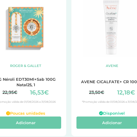
ROGER & GALLET
AVENE
G Néroli EDT30Ml+Sab 100G
AVENE CICALFATE+ CR 10
Natal25, 1
16,53€
12,18€
22,95€
23,50€
omoção válida de 01/08/2026 a 31/08/2026
*Promoção válida de 01/08/2026 a 31/08/
Poucas unidades
Disponível
Adicionar
Adicionar