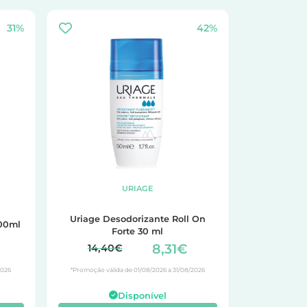
31%
42%
URIAGE
Uriage Desodorizante Roll On
300ml
Forte 30 ml
8,31€
14,40€
2026
*Promoção válida de 01/08/2026 a 31/08/2026
Disponível