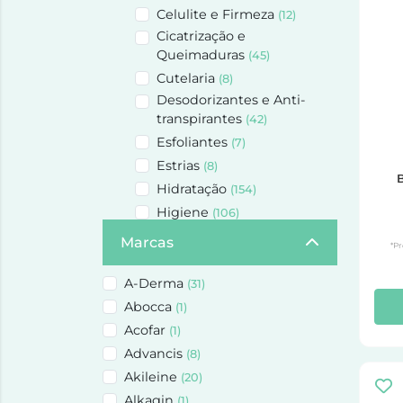
Celulite e Firmeza
(12)
Cicatrização e
Queimaduras
(45)
Cutelaria
(8)
Desodorizantes e Anti-
transpirantes
(42)
Esfoliantes
(7)
Estrias
(8)
B
Hidratação
(154)
Higiene
(106)
Higiene Íntima
(75)
Marcas
*Pr
Mãos e Unhas
(42)
Pele Atópica
A-Derma
(42)
(31)
Perfumes
Abocca
(166)
(1)
Pés
Acofar
(69)
(1)
Dispositivos
Advancis
(1)
(8)
MATERIAL DE
Akileine
(20)
PENSO/FERIDAS
(1)
Alkagin
(1)