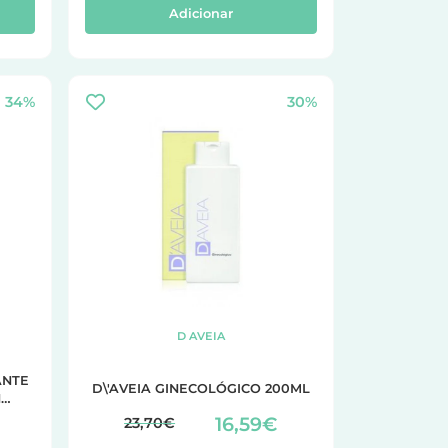
Adicionar
34%
30%
D AVEIA
ANTE
D\'AVEIA GINECOLÓGICO 200ML
H
ML
16,59€
23,70€