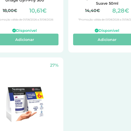
Uriage Gyn-Phy 500
Suave 50ml
10,61€
8,28€
18,00€
14,40€
omoção válida de 01/08/2026 a 31/08/2026
*Promoção válida de 01/08/2026 a 31/08/
Disponível
Disponível
Adicionar
Adicionar
27%