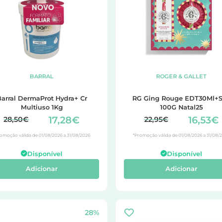
BARRAL
ROGER & GALLET
arral DermaProt Hydra+ Cr
RG Ging Rouge EDT30Ml+
Multiuso 1Kg
100G Natal25
17,28€
16,53€
28,50€
22,95€
omoção válida de 01/08/2026 a 31/08/2026
*Promoção válida de 01/08/2026 a 31/08/
Disponível
Disponível
Adicionar
Adicionar
28%