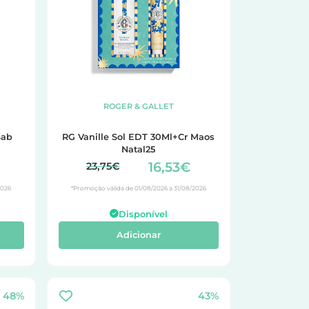
ROGER & GALLET
Sab
RG Vanille Sol EDT 30Ml+Cr Maos
Natal25
16,53€
23,75€
2026
*Promoção válida de 01/08/2026 a 31/08/2026
Disponível
Adicionar
48%
43%