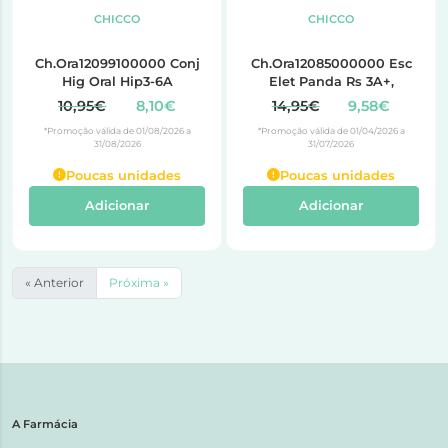
CHICCO
CHICCO
Ch.Ora12099100000 Conj
Ch.Ora12085000000 Esc
Hig Oral Hip3-6A
Elet Panda Rs 3A+,
10,95€
8,10€
14,95€
9,58€
*Promoção válida de 01/08/2026 a
*Promoção válida de 01/04/2026 a
31/08/2026
31/07/2026
Poucas unidades
Poucas unidades
Adicionar
Adicionar
« Anterior
Próxima »
A Farmácia