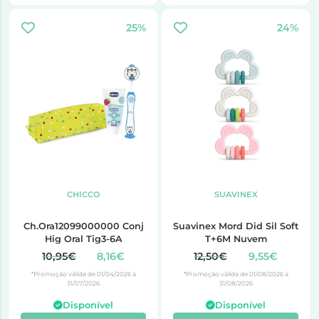
25%
24%
CHICCO
SUAVINEX
Ch.Ora12099000000 Conj
Suavinex Mord Did Sil Soft
Hig Oral Tig3-6A
T+6M Nuvem
10,95€
8,16€
12,50€
9,55€
*Promoção válida de 01/04/2026 a
*Promoção válida de 01/08/2026 a
31/07/2026
31/08/2026
Disponível
Disponível