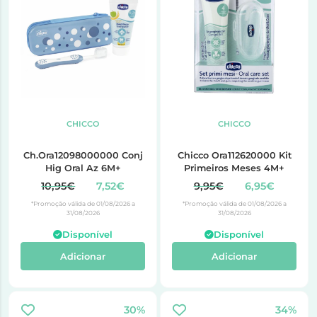
CHICCO
CHICCO
Ch.Ora12098000000 Conj
Chicco Ora112620000 Kit
Hig Oral Az 6M+
Primeiros Meses 4M+
10,95€
7,52€
9,95€
6,95€
*Promoção válida de 01/08/2026 a
*Promoção válida de 01/08/2026 a
31/08/2026
31/08/2026
Disponível
Disponível
Adicionar
Adicionar
30%
34%