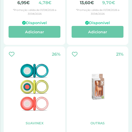
25ml
6,95€
4,78€
13,60€
9,70€
*Promoção válida de 01/08/2026 a
*Promoção válida de 01/08/2026 a
31/08/2026
31/08/2026
Disponível
Disponível
Adicionar
Adicionar
26%
21%
SUAVINEX
OUTRAS