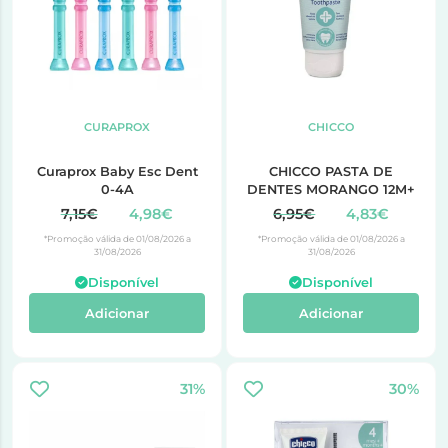
CURAPROX
CHICCO
Curaprox Baby Esc Dent
CHICCO PASTA DE
0-4A
DENTES MORANGO 12M+
7,15€
4,98€
6,95€
4,83€
*Promoção válida de 01/08/2026 a
*Promoção válida de 01/08/2026 a
31/08/2026
31/08/2026
Disponível
Disponível
Adicionar
Adicionar
31%
30%