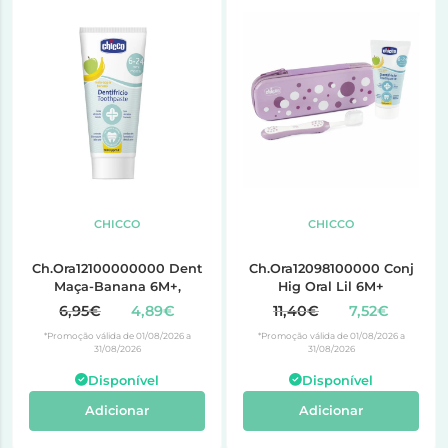
CHICCO
CHICCO
Ch.Ora12100000000 Dent
Ch.Ora12098100000 Conj
Maça-Banana 6M+,
Hig Oral Lil 6M+
6,95€
4,89€
11,40€
7,52€
*Promoção válida de 01/08/2026 a
*Promoção válida de 01/08/2026 a
31/08/2026
31/08/2026
Disponível
Disponível
Adicionar
Adicionar