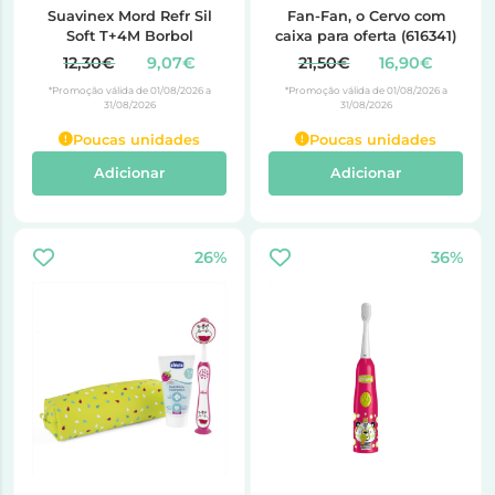
Suavinex Mord Refr Sil
Fan-Fan, o Cervo com
Soft T+4M Borbol
caixa para oferta (616341)
12,30€
9,07€
21,50€
16,90€
*Promoção válida de 01/08/2026 a
*Promoção válida de 01/08/2026 a
31/08/2026
31/08/2026
Poucas unidades
Poucas unidades
Adicionar
Adicionar
26%
36%