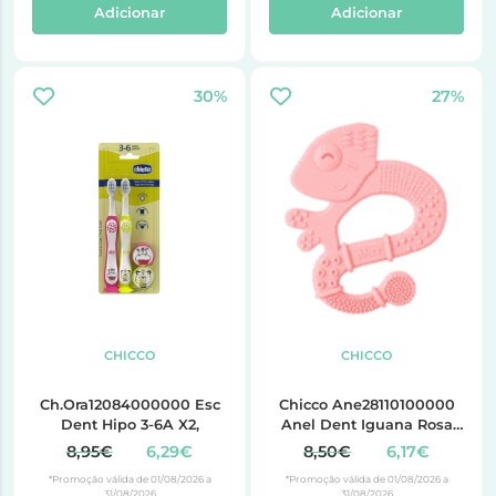
Adicionar
Adicionar
30%
27%
CHICCO
CHICCO
Ch.Ora12084000000 Esc
Chicco Ane28110100000
Dent Hipo 3-6A X2,
Anel Dent Iguana Rosa
2M+
8,95€
6,29€
8,50€
6,17€
*Promoção válida de 01/08/2026 a
*Promoção válida de 01/08/2026 a
31/08/2026
31/08/2026