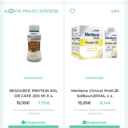
ALERTA PRAZO 21/11/2026
49%
RESOURCE
MERITENE
RESOURCE PROTEIN SOL
Meritene Clinical Prot1.25
OR CAFÉ 200 Ml X 4
SolBaun200X4, x 4
15,95€
7,70€
15,95€
8,14€
*Promoção válida de 15/07/2026 a
*Promoção válida de 01/08/2026 a
21/11/2026
31/08/2026
Disponível
Disponível