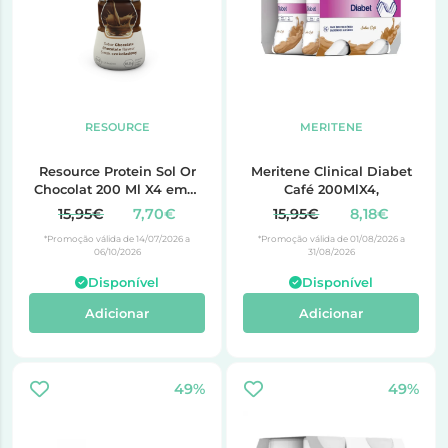
RESOURCE
MERITENE
Resource Protein Sol Or
Meritene Clinical Diabet
Chocolat 200 Ml X4 emul
Café 200MlX4,
oral frasco
15,95€
7,70€
15,95€
8,18€
*Promoção válida de 14/07/2026 a
*Promoção válida de 01/08/2026 a
06/10/2026
31/08/2026
Disponível
Disponível
Adicionar
Adicionar
49%
49%