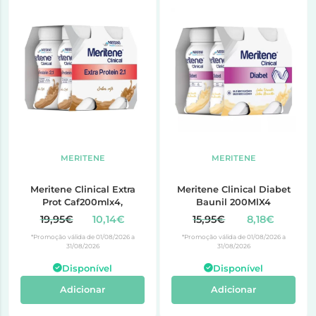
MERITENE
MERITENE
Meritene Clinical Extra
Meritene Clinical Diabet
Prot Caf200mlx4,
Baunil 200MlX4
19,95€
10,14€
15,95€
8,18€
*Promoção válida de 01/08/2026 a
*Promoção válida de 01/08/2026 a
31/08/2026
31/08/2026
Disponível
Disponível
Adicionar
Adicionar