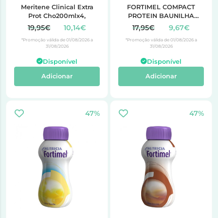
Meritene Clinical Extra
FORTIMEL COMPACT
Prot Cho200mlx4,
PROTEIN BAUNILHA
125ML X4
19,95€
10,14€
17,95€
9,67€
*Promoção válida de 01/08/2026 a
*Promoção válida de 01/08/2026 a
31/08/2026
31/08/2026
Disponível
Disponível
Adicionar
Adicionar
47%
47%