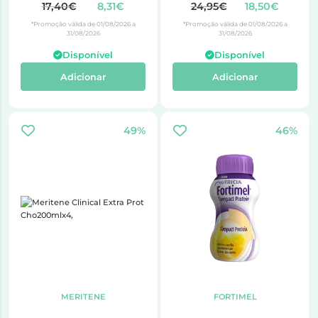
17,40€
8,31€
24,95€
18,50€
*Promoção válida de 01/08/2026 a
*Promoção válida de 01/08/2026 a
31/08/2026
31/08/2026
Disponível
Disponível
Adicionar
Adicionar
49%
46%
MERITENE
FORTIMEL