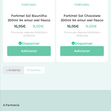
FORTIMEL
FORTIMEL
Fortimel Sol Baunilha
Fortimel Sol Chocolate
200ml X4 emul oral frasco
200ml X4 emul oral frasco
16,95€
9,00€
16,95€
9,00€
*Promoção válida de 01/08/2026 a
*Promoção válida de 01/08/2026 a
31/08/2026
31/08/2026
Disponível
Disponível
Adicionar
Adicionar
« Anterior
Próxima »
A Farmácia