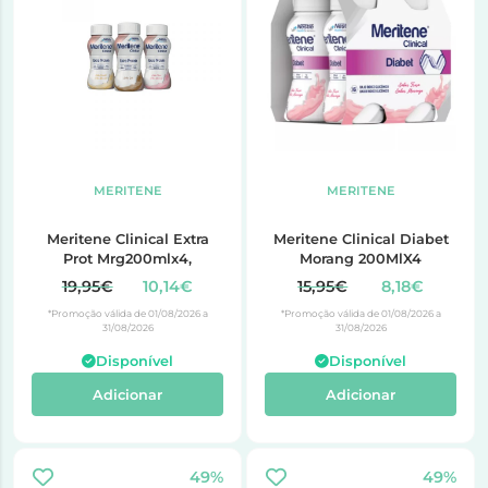
MERITENE
MERITENE
Meritene Clinical Extra
Meritene Clinical Diabet
Prot Mrg200mlx4,
Morang 200MlX4
19,95€
10,14€
15,95€
8,18€
*Promoção válida de 01/08/2026 a
*Promoção válida de 01/08/2026 a
31/08/2026
31/08/2026
Disponível
Disponível
Adicionar
Adicionar
49%
49%