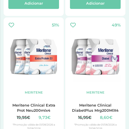
Adicionar
Adicionar
51%
49%
MERITENE
MERITENE
Meritene Clinical Extra
Meritene Clinical
Prot Neu200mlx4
DiabetPlus Mrg200MlX4
19,95€
9,73€
16,95€
8,60€
*Promoção válida de 01/08/2026 a
*Promoção válida de 01/08/2026 a
31/08/2026
31/08/2026