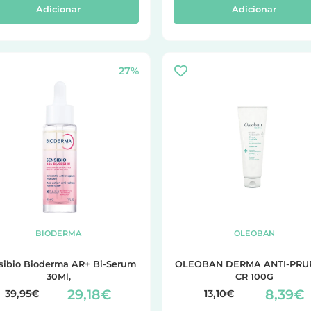
Adicionar
Adicionar
27%
BIODERMA
OLEOBAN
sibio Bioderma AR+ Bi-Serum
OLEOBAN DERMA ANTI-PRU
30Ml,
CR 100G
29,18€
8,39€
39,95€
13,10€