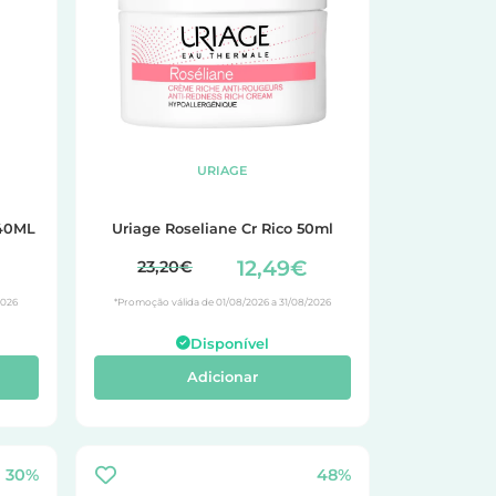
URIAGE
40ML
Uriage Roseliane Cr Rico 50ml
12,49€
23,20€
2026
*Promoção válida de 01/08/2026 a 31/08/2026
Disponível
Adicionar
30%
48%