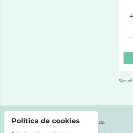
A
*Pr
Showi
Política de cookies
A Farmácia
Ajuda