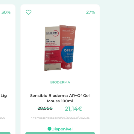
30%
27%
BIODERMA
 Lig
Sensibio Bioderma AR+Of Gel
Mouss 100ml
21,14€
28,95€
2026
*Promoção válida de 01/08/2026 a 31/08/2026
Disponível