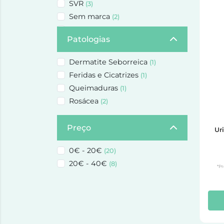
SVR
(3)
Sem marca
(2)
Uriage
(7)
Patologias
Dermatite Seborreica
(1)
Feridas e Cicatrizes
(1)
Queimaduras
(1)
Rosácea
(2)
Preço
Ur
0€ - 20€
(20)
20€ - 40€
(8)
*Pr