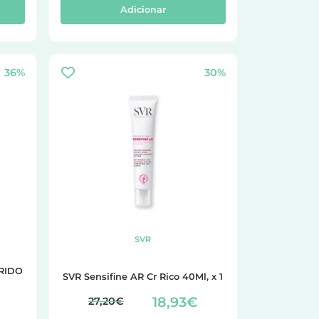
Adicionar
36%
30%
SVR
RIDO
SVR Sensifine AR Cr Rico 40Ml, x 1
18,93€
27,20€