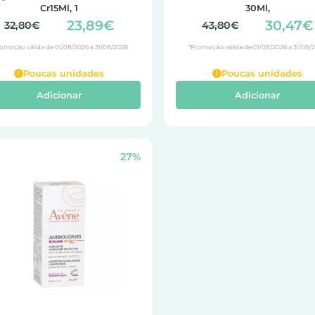
Cr15Ml, 1
30Ml,
23,89€
30,47€
32,80€
43,80€
omoção válida de 01/08/2026 a 31/08/2026
*Promoção válida de 01/08/2026 a 31/08/
Poucas unidades
Poucas unidades
Adicionar
Adicionar
27%