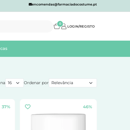
encomendas@farmaciadocostume.pt
0
LOGIN/REGISTO
cas
ina
Ordenar por
37%
46%