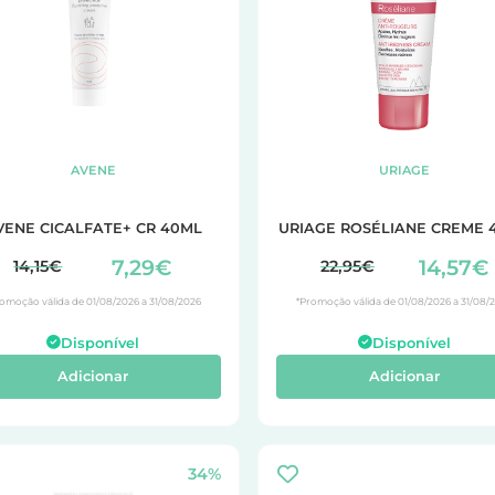
AVENE
URIAGE
VENE CICALFATE+ CR 40ML
URIAGE ROSÉLIANE CREME 
7,29€
14,57€
14,15€
22,95€
omoção válida de 01/08/2026 a 31/08/2026
*Promoção válida de 01/08/2026 a 31/08/
Disponível
Disponível
Adicionar
Adicionar
34%