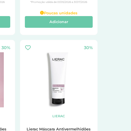
2026
*Promoção válida de 01/05/2026 a 31/07/2026
Poucas unidades
Adicionar
30%
30%
LIERAC
dões
Lierac Máscara Antivermelhidões