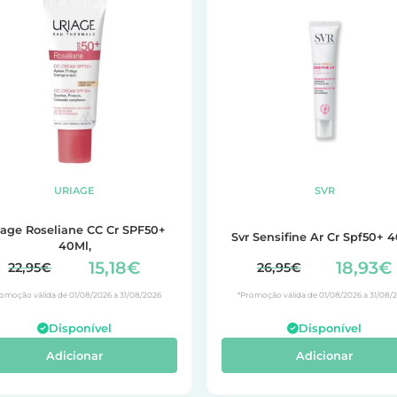
URIAGE
SVR
iage Roseliane CC Cr SPF50+
Svr Sensifine Ar Cr Spf50+ 
40Ml,
15,18€
18,93€
22,95€
26,95€
omoção válida de 01/08/2026 a 31/08/2026
*Promoção válida de 01/08/2026 a 31/08/
Disponível
Disponível
Adicionar
Adicionar