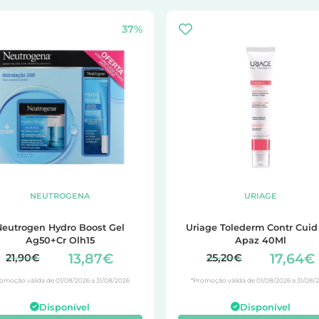
37%
NEUTROGENA
URIAGE
Neutrogen Hydro Boost Gel
Uriage Tolederm Contr Cuid
Ag50+Cr Olh15
Apaz 40Ml
13,87€
17,64€
21,90€
25,20€
omoção válida de 01/08/2026 a 31/08/2026
*Promoção válida de 01/08/2026 a 31/08/
Disponível
Disponível