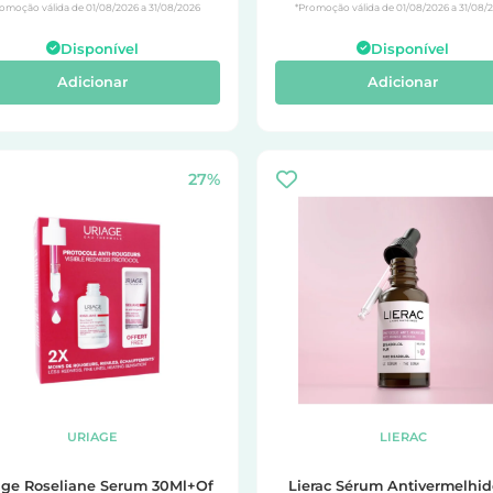
omoção válida de 01/08/2026 a 31/08/2026
*Promoção válida de 01/08/2026 a 31/08/
Disponível
Disponível
Adicionar
Adicionar
27%
URIAGE
LIERAC
age Roseliane Serum 30Ml+Of
Lierac Sérum Antivermelhi