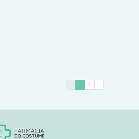
‹
1
2
›