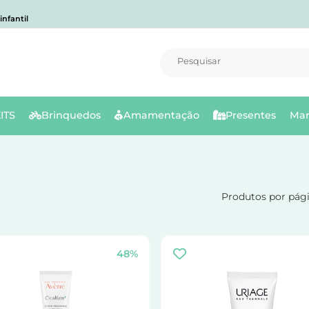
nfantil
Pesquisar
ITS
Brinquedos
Amamentação
Presentes
Mar
Produtos por pág
48%