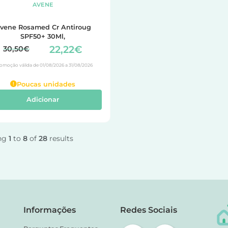
AVENE
vene Rosamed Cr Antiroug
SPF50+ 30Ml,
22,22€
30,50€
omoção válida de 01/08/2026 a 31/08/2026
Poucas unidades
Adicionar
ng
1
to
8
of
28
results
Informações
Redes Sociais