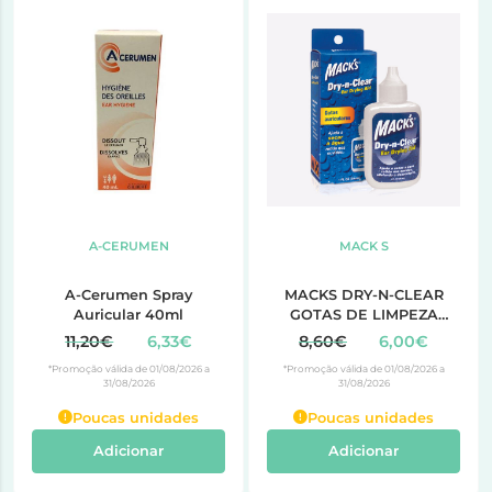
A-CERUMEN
MACK S
A-Cerumen Spray
MACKS DRY-N-CLEAR
Auricular 40ml
GOTAS DE LIMPEZA
AURICULAR
11,20€
6,33€
8,60€
6,00€
*Promoção válida de 01/08/2026 a
*Promoção válida de 01/08/2026 a
31/08/2026
31/08/2026
Poucas unidades
Poucas unidades
Adicionar
Adicionar