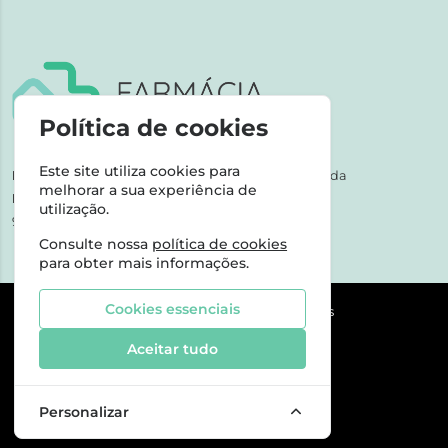
Política de cookies
Este site utiliza cookies para
NIPC:
507 590 490 | Farmácias Tarige Unipessoal Lda
melhorar a sua experiência de
Horário de Atendimento:
utilização.
9-17h dias úteis
Consulte nossa
política de cookies
para obter mais informações.
Cookies essenciais
©2026 Todos os direitos reservados
Aceitar tudo
Personalizar