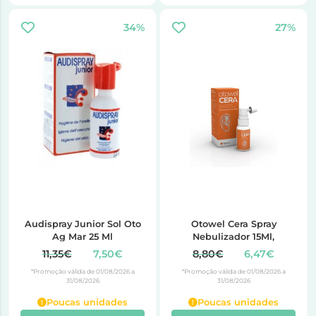
34%
27%
Audispray Junior Sol Oto
Otowel Cera Spray
Ag Mar 25 Ml
Nebulizador 15Ml,
11,35€
7,50€
8,80€
6,47€
*Promoção válida de 01/08/2026 a
*Promoção válida de 01/08/2026 a
31/08/2026
31/08/2026
Poucas unidades
Poucas unidades