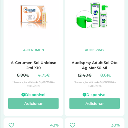
A-CERUMEN
AUDISPRAY
A-Cerumen Sol Unidose
Audispray Adult Sol Oto
2ml X10
Ag Mar 50 Ml
6,90€
4,75€
12,40€
8,61€
*Promoção válida de 01/08/2026 a
*Promoção válida de 01/08/2026 a
31/08/2026
31/08/2026
Disponível
Disponível
Adicionar
Adicionar
43%
30%