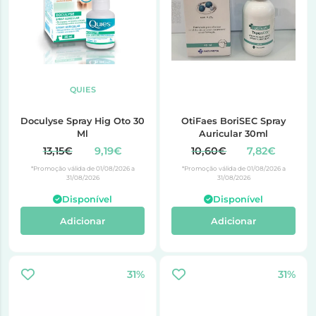
QUIES
Doculyse Spray Hig Oto 30
OtiFaes BoriSEC Spray
Ml
Auricular 30ml
13,15€
9,19€
10,60€
7,82€
*Promoção válida de 01/08/2026 a
*Promoção válida de 01/08/2026 a
31/08/2026
31/08/2026
Disponível
Disponível
Adicionar
Adicionar
31%
31%