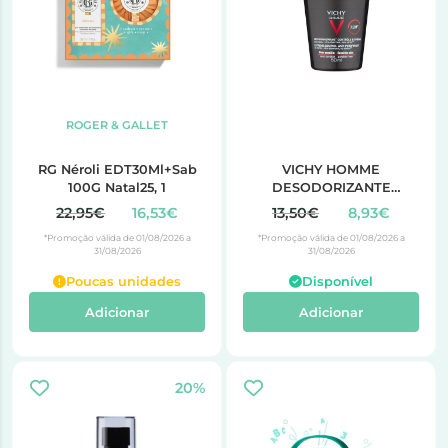
ROGER & GALLET
RG Néroli EDT30Ml+Sab
VICHY HOMME
100G Natal25, 1
DESODORIZANTE
ANTITRANSPIRANTE 72H
22,95€
16,53€
13,50€
8,93€
CONTROLO EXTREMO
*Promoção válida de 01/08/2026 a
*Promoção válida de 01/08/2026 a
50ML
31/08/2026
31/08/2026
Poucas unidades
Disponível
Adicionar
Adicionar
20%