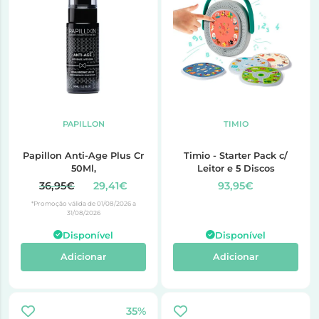
PAPILLON
TIMIO
Papillon Anti-Age Plus Cr
Timio - Starter Pack c/
50Ml,
Leitor e 5 Discos
36,95€
29,41€
93,95€
*Promoção válida de 01/08/2026 a
31/08/2026
Disponível
Disponível
Adicionar
Adicionar
35%