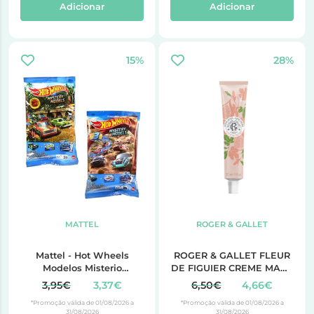
Adicionar
Adicionar
15%
28%
MATTEL
ROGER & GALLET
Mattel - Hot Wheels
ROGER & GALLET FLEUR
Modelos Misterio
DE FIGUIER CREME MAOS
(MT.R9105)
UNHAS 30ML
3,95€
3,37€
6,50€
4,66€
*Promoção válida de 01/08/2026 a
*Promoção válida de 01/08/2026 a
31/08/2026
31/08/2026