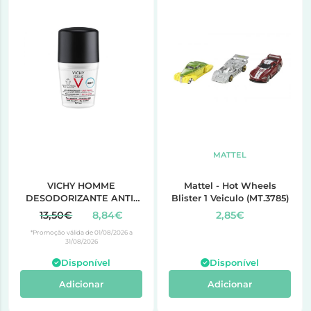
MATTEL
VICHY HOMME
Mattel - Hot Wheels
DESODORIZANTE ANTI-
Blister 1 Veiculo (MT.3785)
MANCHAS 48h 50ML
13,50€
8,84€
2,85€
*Promoção válida de 01/08/2026 a
31/08/2026
Disponível
Disponível
Adicionar
Adicionar