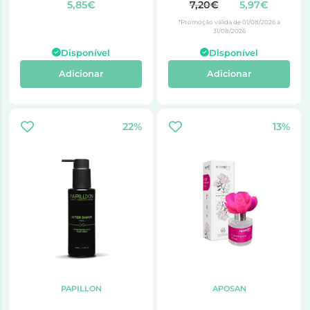
PURPLE 50 ml
5,85€
7,20€
5,97€
*Promoção válida de 01/08/2026 a
31/08/2026
Disponível
Disponível
Adicionar
Adicionar
22%
13%
PAPILLON
APOSAN