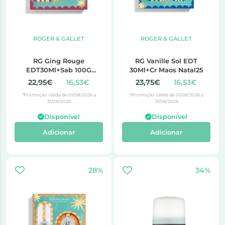
ROGER & GALLET
ROGER & GALLET
RG Ging Rouge
RG Vanille Sol EDT
EDT30Ml+Sab 100G
30Ml+Cr Maos Natal25
Natal25
22,95€
16,53€
23,75€
16,53€
*Promoção válida de 01/08/2026 a
*Promoção válida de 01/08/2026 a
31/08/2026
31/08/2026
Disponível
Disponível
Adicionar
Adicionar
28%
34%