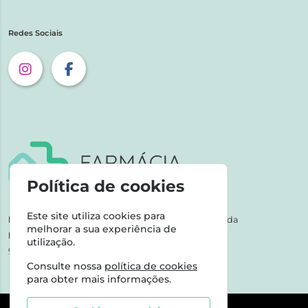
Redes Sociais
Política de cookies
Este site utiliza cookies para
NIPC:
507 590 490 | Farmácias Tarige Unipessoal Lda
melhorar a sua experiência de
Horário de Atendimento:
utilização.
9-17h dias úteis
Consulte nossa
política de cookies
para obter mais informações.