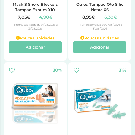
Mack S Snore Blockers
Quies Tampao Oto Silic
Tampao Espum X10,
Natac X6
7,05€
4,90€
8,95€
6,30€
*Promoção válida de 01/08/2026 a
*Promoção válida de 01/08/2026 a
31/08/2026
31/08/2026
Poucas unidades
Poucas unidades
Adicionar
Adicionar
30%
31%