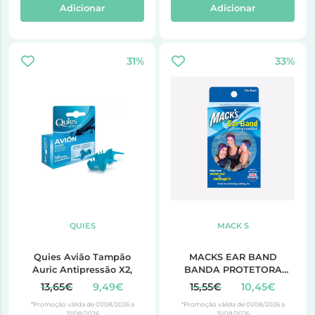
Adicionar
Adicionar
31%
33%
QUIES
MACK S
Quies Avião Tampão
MACKS EAR BAND
Auric Antipressão X2,
BANDA PROTETORA
OUVIDOS
13,65€
9,49€
15,55€
10,45€
*Promoção válida de 01/08/2026 a
*Promoção válida de 01/08/2026 a
31/08/2026
31/08/2026