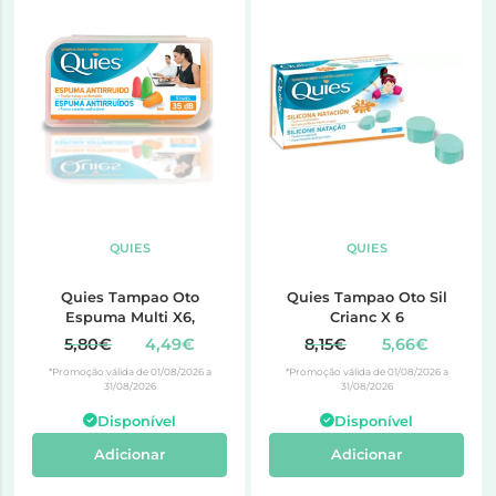
QUIES
QUIES
Quies Tampao Oto
Quies Tampao Oto Sil
Espuma Multi X6,
Crianc X 6
5,80€
4,49€
8,15€
5,66€
*Promoção válida de 01/08/2026 a
*Promoção válida de 01/08/2026 a
31/08/2026
31/08/2026
Disponível
Disponível
Adicionar
Adicionar