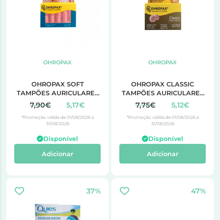
OHROPAX
OHROPAX
OHROPAX SOFT
OHROPAX CLASSIC
TAMPÕES AURICULARES
TAMPÕES AURICULARES
DE ESPUMA 10
CERA 12 UNIDADES
7,90€
5,17€
7,75€
5,12€
UNIDADES
*Promoção válida de 01/08/2026 a
*Promoção válida de 01/08/2026 a
31/08/2026
31/08/2026
Disponível
Disponível
Adicionar
Adicionar
37%
47%