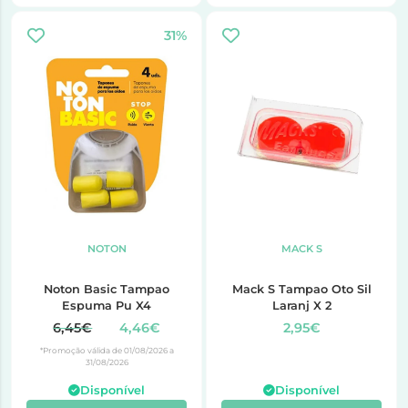
31%
NOTON
MACK S
Noton Basic Tampao
Mack S Tampao Oto Sil
Espuma Pu X4
Laranj X 2
6,45€
4,46€
2,95€
*Promoção válida de 01/08/2026 a
31/08/2026
Disponível
Disponível