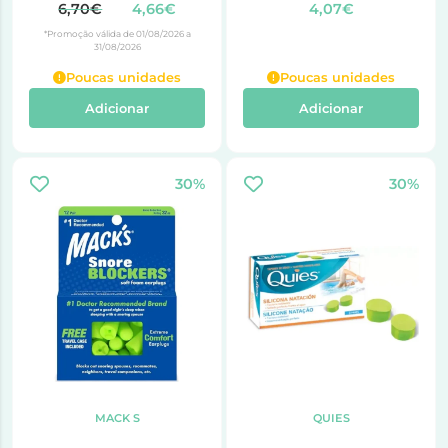
6,70€
4,66€
4,07€
*Promoção válida de 01/08/2026 a
31/08/2026
Poucas unidades
Poucas unidades
Adicionar
Adicionar
30%
30%
MACK S
QUIES