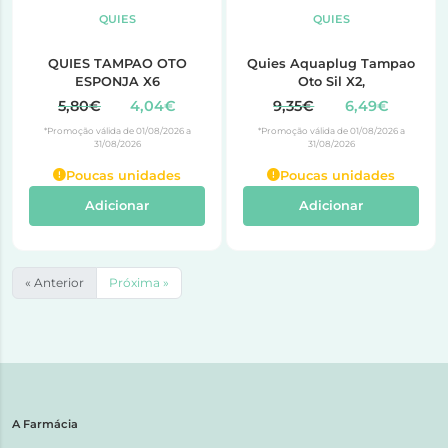
QUIES
QUIES
QUIES TAMPAO OTO
Quies Aquaplug Tampao
ESPONJA X6
Oto Sil X2,
5,80€
4,04€
9,35€
6,49€
*Promoção válida de 01/08/2026 a
*Promoção válida de 01/08/2026 a
31/08/2026
31/08/2026
Poucas unidades
Poucas unidades
Adicionar
Adicionar
« Anterior
Próxima »
A Farmácia