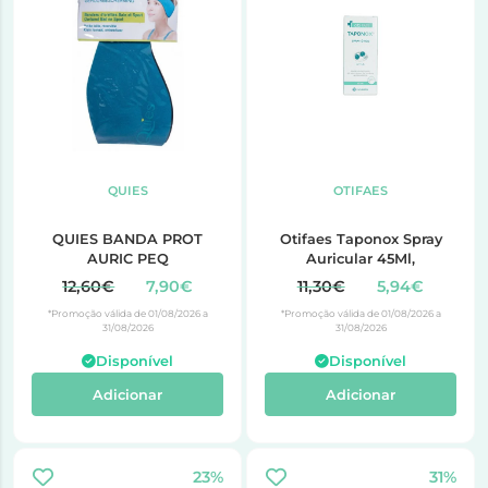
QUIES
OTIFAES
QUIES BANDA PROT
Otifaes Taponox Spray
AURIC PEQ
Auricular 45Ml,
12,60€
7,90€
11,30€
5,94€
*Promoção válida de 01/08/2026 a
*Promoção válida de 01/08/2026 a
31/08/2026
31/08/2026
Disponível
Disponível
Adicionar
Adicionar
23%
31%