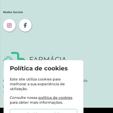
Redes Sociais
Política de cookies
Este site utiliza cookies para
NIPC:
507 590 490 | Farmácias Tarige Unipessoal Lda
melhorar a sua experiência de
Horário de Atendimento:
utilização.
9-17h dias úteis
Consulte nossa
política de cookies
para obter mais informações.