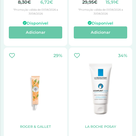
REPARAÇÃO INTENSA
x 1
8,30€
6,72€
29,95€
15,91€
NARIZ E LÁBIOS TUBO 15
*Promoção válida de 01/08/2026 a
*Promoção válida de 01/08/2026 a
ml
31/08/2026
31/08/2026
Disponível
Disponível
Adicionar
Adicionar
29%
34%
ROGER & GALLET
LA ROCHE POSAY