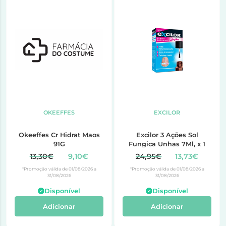
OKEEFFES
EXCILOR
Okeeffes Cr Hidrat Maos
Excilor 3 Ações Sol
91G
Fungica Unhas 7Ml, x 1
13,30€
9,10€
24,95€
13,73€
*Promoção válida de 01/08/2026 a
*Promoção válida de 01/08/2026 a
31/08/2026
31/08/2026
Disponível
Disponível
Adicionar
Adicionar