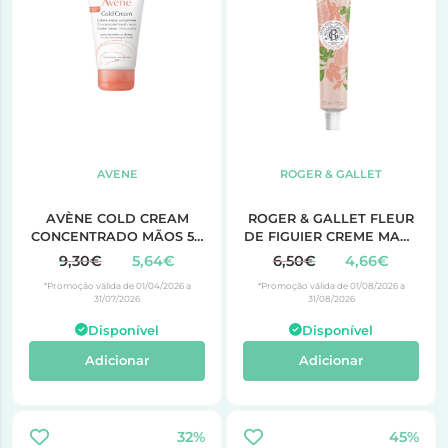
AVENE
ROGER & GALLET
AVÈNE COLD CREAM
ROGER & GALLET FLEUR
CONCENTRADO MÃOS 50
DE FIGUIER CREME MAOS
ml
UNHAS 30ML
9,30€
5,64€
6,50€
4,66€
*Promoção válida de 01/04/2026 a
*Promoção válida de 01/08/2026 a
31/07/2026
31/08/2026
Disponível
Disponível
Adicionar
Adicionar
32%
45%