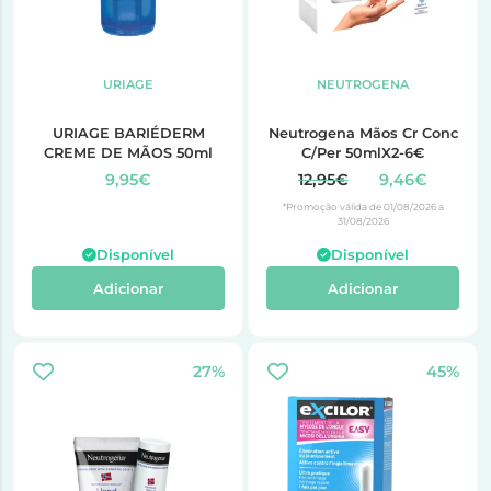
URIAGE
NEUTROGENA
URIAGE BARIÉDERM
Neutrogena Mãos Cr Conc
CREME DE MÃOS 50ml
C/Per 50mlX2-6€
9,95€
12,95€
9,46€
*Promoção válida de 01/08/2026 a
31/08/2026
Disponível
Disponível
Adicionar
Adicionar
27%
45%