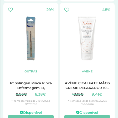
29%
48%
OUTRAS
AVENE
Pt Solingen Pinca Pinca
AVÈNE CICALFATE MÃOS
Enfermagem E1,
CREME REPARADOR 100
ml
8,95€
6,38€
18,15€
9,41€
*Promoção válida de 01/04/2026 a
*Promoção válida de 01/08/2026 a
31/07/2026
31/08/2026
Disponível
Disponível