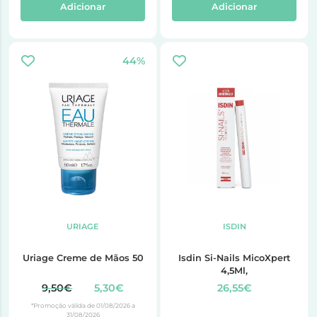
Adicionar
Adicionar
44%
URIAGE
ISDIN
Uriage Creme de Mãos 50
Isdin Si-Nails MicoXpert
4,5Ml,
9,50€
5,30€
26,55€
*Promoção válida de 01/08/2026 a
31/08/2026