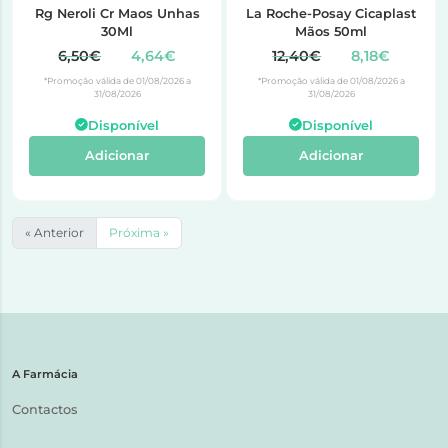
Rg Neroli Cr Maos Unhas
La Roche-Posay Cicaplast
30Ml
Mãos 50ml
6,50€
4,64€
12,40€
8,18€
*Promoção válida de 01/08/2026 a
*Promoção válida de 01/08/2026 a
31/08/2026
31/08/2026
Disponível
Disponível
Adicionar
Adicionar
« Anterior
Próxima »
A Farmácia
Contactos