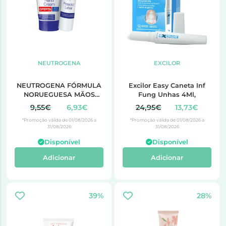
NEUTROGENA
EXCILOR
NEUTROGENA FÓRMULA
Excilor Easy Caneta Inf
NORUEGUESA MÃOS
Fung Unhas 4Ml,
PROMO CREME
9,55€
6,93€
24,95€
13,73€
CONCENTRADO + STICK
*Promoção válida de 01/08/2026 a
*Promoção válida de 01/08/2026 a
LABIAL
31/08/2026
31/08/2026
Disponível
Disponível
Adicionar
Adicionar
39%
28%