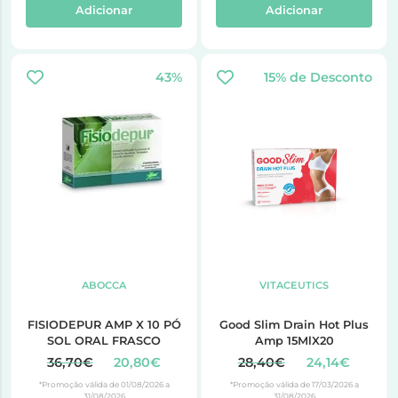
Adicionar
Adicionar
43%
15% de Desconto
ABOCCA
VITACEUTICS
FISIODEPUR AMP X 10 PÓ
Good Slim Drain Hot Plus
SOL ORAL FRASCO
Amp 15MlX20
36,70€
20,80€
28,40€
24,14€
*Promoção válida de 01/08/2026 a
*Promoção válida de 17/03/2026 a
31/08/2026
31/08/2026