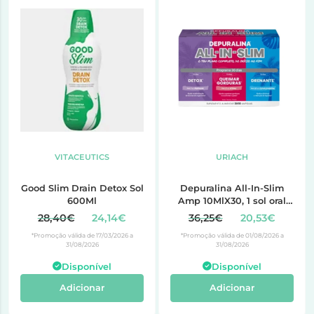
VITACEUTICS
URIACH
Good Slim Drain Detox Sol
Depuralina All-In-Slim
600Ml
Amp 10MlX30, 1 sol oral
amp
28,40€
24,14€
36,25€
20,53€
*Promoção válida de 17/03/2026 a
*Promoção válida de 01/08/2026 a
31/08/2026
31/08/2026
Disponível
Disponível
Adicionar
Adicionar