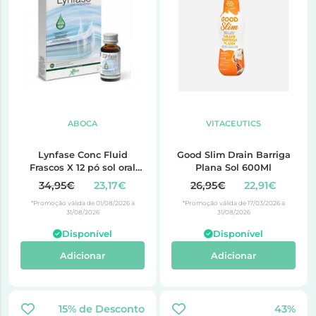
ABOCA
VITACEUTICS
Lynfase Conc Fluid
Good Slim Drain Barriga
Frascos X 12 pó sol oral
Plana Sol 600Ml
frasco
34,95€
23,17€
26,95€
22,91€
*Promoção válida de 01/08/2026 a
*Promoção válida de 17/03/2026 a
31/08/2026
31/08/2026
Disponível
Disponível
Adicionar
Adicionar
15% de Desconto
43%