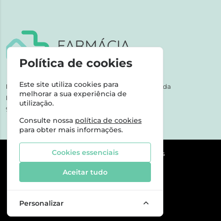
Política de cookies
Este site utiliza cookies para
NIPC:
507 590 490 | Farmácias Tarige Unipessoal Lda
melhorar a sua experiência de
Horário de Atendimento:
utilização.
9-17h dias úteis
Consulte nossa
política de cookies
para obter mais informações.
Cookies essenciais
©2026 Todos os direitos reservados
Aceitar tudo
Personalizar