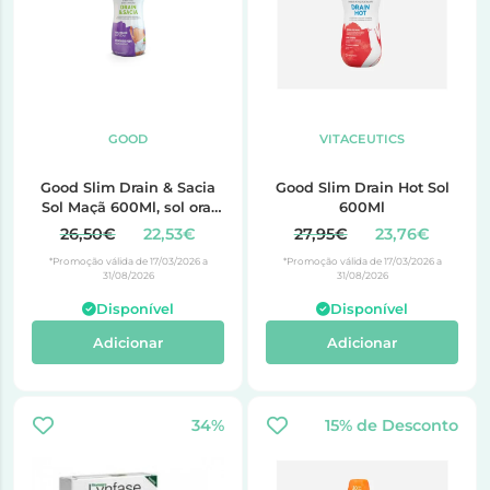
GOOD
VITACEUTICS
Good Slim Drain & Sacia
Good Slim Drain Hot Sol
Sol Maçã 600Ml, sol oral
600Ml
dil
26,50€
22,53€
27,95€
23,76€
*Promoção válida de 17/03/2026 a
*Promoção válida de 17/03/2026 a
31/08/2026
31/08/2026
Disponível
Disponível
Adicionar
Adicionar
34%
15% de Desconto