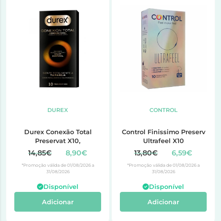
DUREX
CONTROL
Durex Conexão Total
Control Finissimo Preserv
Preservat X10,
Ultrafeel X10
14,85€
8,90€
13,80€
6,59€
*Promoção válida de 01/08/2026 a
*Promoção válida de 01/08/2026 a
31/08/2026
31/08/2026
Disponível
Disponível
Adicionar
Adicionar