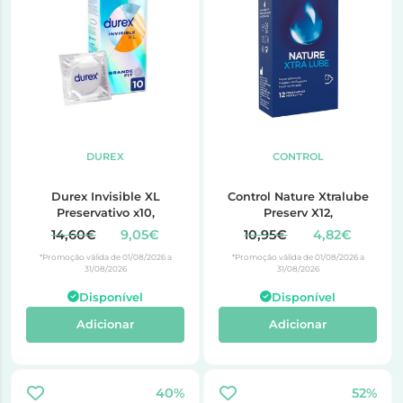
DUREX
CONTROL
Durex Invisible XL
Control Nature Xtralube
Preservativo x10,
Preserv X12,
14,60€
9,05€
10,95€
4,82€
*Promoção válida de 01/08/2026 a
*Promoção válida de 01/08/2026 a
31/08/2026
31/08/2026
Disponível
Disponível
Adicionar
Adicionar
40%
52%