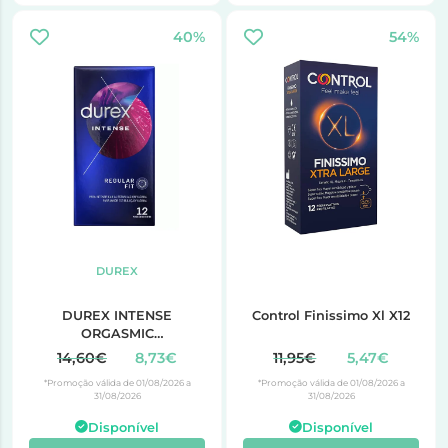
40%
54%
DUREX
DUREX INTENSE
Control Finissimo Xl X12
ORGASMIC
PRESERVATIVOS 12
14,60€
8,73€
11,95€
5,47€
UNIDADES
*Promoção válida de 01/08/2026 a
*Promoção válida de 01/08/2026 a
31/08/2026
31/08/2026
Disponível
Disponível