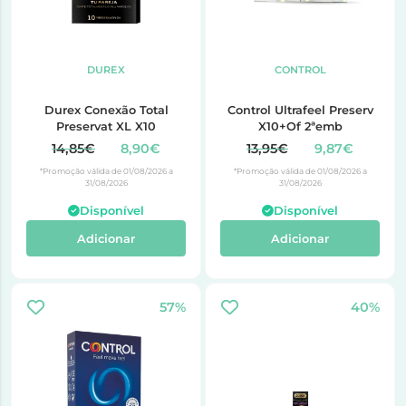
DUREX
CONTROL
Durex Conexão Total
Control Ultrafeel Preserv
Preservat XL X10
X10+Of 2ªemb
14,85€
8,90€
13,95€
9,87€
*Promoção válida de 01/08/2026 a
*Promoção válida de 01/08/2026 a
31/08/2026
31/08/2026
Disponível
Disponível
Adicionar
Adicionar
57%
40%