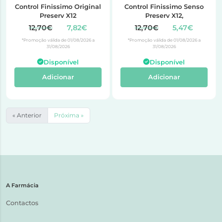
Control Finissimo Original
Control Finissimo Senso
Preserv X12
Preserv X12,
12,70€
7,82€
12,70€
5,47€
*Promoção válida de 01/08/2026 a
*Promoção válida de 01/08/2026 a
31/08/2026
31/08/2026
Disponível
Disponível
Adicionar
Adicionar
« Anterior
Próxima »
A Farmácia
Contactos