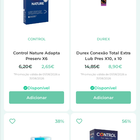
CONTROL
DUREX
Control Nature Adapta
Durex Conexão Total Extra
Preserv X6
Lub Pres X10, x 10
6,20€
2,65€
14,85€
8,90€
*Promoção válida de 01/08/2026 a
*Promoção válida de 01/08/2026 a
31/08/2026
31/08/2026
Disponível
Disponível
Adicionar
Adicionar
38%
56%