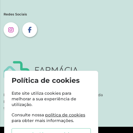
Redes Sociais
Política de cookies
Este site utiliza cookies para
NIPC:
507 590 490 | Farmácias Tarige Unipessoal Lda
melhorar a sua experiência de
Horário de Atendimento:
utilização.
9-17h dias úteis
Consulte nossa
política de cookies
para obter mais informações.