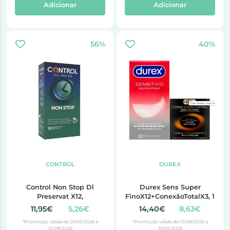
Adicionar
Adicionar
56%
40%
CONTROL
DUREX
Control Non Stop Dl
Durex Sens Super
Preservat X12,
FinoX12+ConexãoTotalX3, 1
11,95€
5,26€
14,40€
8,63€
*Promoção válida de 01/08/2026 a
*Promoção válida de 01/08/2026 a
31/08/2026
31/08/2026