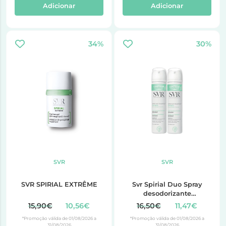
Adicionar
Adicionar
34%
30%
SVR
SVR
SVR SPIRIAL EXTRÊME
Svr Spirial Duo Spray
desodorizante
antitranspirante intensivo
15,90€
10,56€
16,50€
11,47€
2 x 75 ml
*Promoção válida de 01/08/2026 a
*Promoção válida de 01/08/2026 a
31/08/2026
31/08/2026