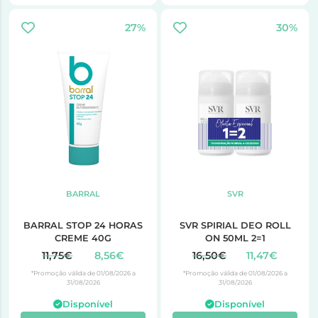
27%
30%
BARRAL
SVR
BARRAL STOP 24 HORAS
SVR SPIRIAL DEO ROLL
CREME 40G
ON 50ML 2=1
11,75€
8,56€
16,50€
11,47€
*Promoção válida de 01/08/2026 a
*Promoção válida de 01/08/2026 a
31/08/2026
31/08/2026
Disponível
Disponível