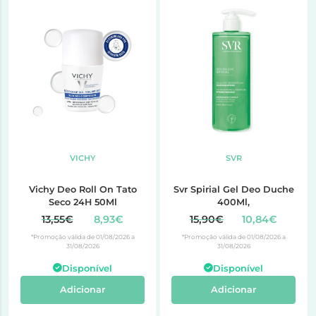
VICHY
SVR
Vichy Deo Roll On Tato
Svr Spirial Gel Deo Duche
Seco 24H 50Ml
400Ml,
13,55€
8,93€
15,90€
10,84€
*Promoção válida de 01/08/2026 a
*Promoção válida de 01/08/2026 a
31/08/2026
31/08/2026
Disponível
Disponível
Adicionar
Adicionar