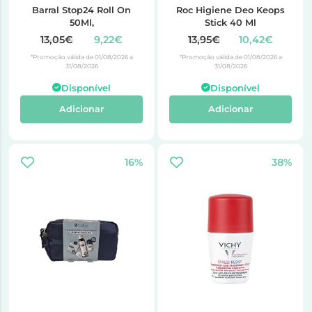
Barral Stop24 Roll On
Roc Higiene Deo Keops
50Ml,
Stick 40 Ml
13,05€
9,22€
13,95€
10,42€
*Promoção válida de 01/08/2026 a
*Promoção válida de 01/08/2026 a
31/08/2026
31/08/2026
Disponível
Disponível
Adicionar
Adicionar
16%
38%