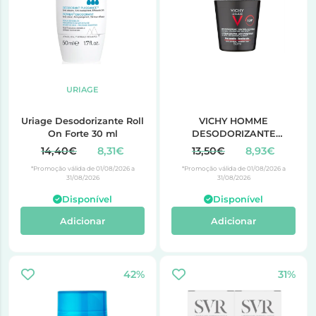
URIAGE
Uriage Desodorizante Roll
VICHY HOMME
On Forte 30 ml
DESODORIZANTE
ANTITRANSPIRANTE 72H
14,40€
8,31€
13,50€
8,93€
CONTROLO EXTREMO
*Promoção válida de 01/08/2026 a
*Promoção válida de 01/08/2026 a
50ML
31/08/2026
31/08/2026
Disponível
Disponível
Adicionar
Adicionar
42%
31%