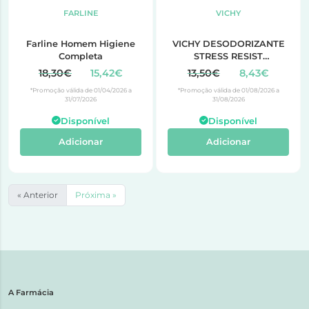
FARLINE
VICHY
Farline Homem Higiene
VICHY DESODORIZANTE
Completa
STRESS RESIST
TRATAMENTO INTENSIVO
18,30€
15,42€
13,50€
8,43€
ANTITRANSPIRANTE 72H
*Promoção válida de 01/04/2026 a
*Promoção válida de 01/08/2026 a
ROLL-ON 50ML
31/07/2026
31/08/2026
Disponível
Disponível
Adicionar
Adicionar
« Anterior
Próxima »
A Farmácia