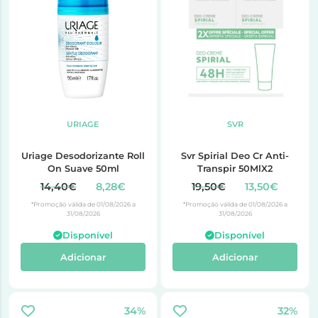
URIAGE
SVR
Uriage Desodorizante Roll
Svr Spirial Deo Cr Anti-
On Suave 50ml
Transpir 50MlX2
14,40€
8,28€
19,50€
13,50€
*Promoção válida de 01/08/2026 a
*Promoção válida de 01/08/2026 a
31/08/2026
31/08/2026
Disponível
Disponível
Adicionar
Adicionar
34%
32%