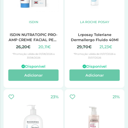
ISDIN
LA ROCHE POSAY
ISDIN NUTRATOPIC PRO-
Lrposay Toleriane
AMP CREME FACIAL PELE
Dermallergo Fluido 40Ml
ATÓPICA 50ML
26,20€
20,11€
29,70€
21,23€
*Promoção válida de 01/08/2026 a
*Promoção válida de 01/07/2026 a
31/08/2026
31/07/2026
Disponível
Disponível
Adicionar
Adicionar
23%
21%