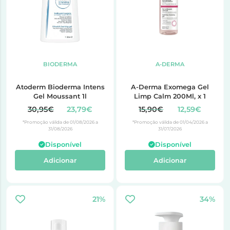
BIODERMA
A-DERMA
Atoderm Bioderma Intens
A-Derma Exomega Gel
Gel Moussant 1l
Limp Calm 200Ml, x 1
30,95€
23,79€
15,90€
12,59€
*Promoção válida de 01/08/2026 a
*Promoção válida de 01/04/2026 a
31/08/2026
31/07/2026
Disponível
Disponível
Adicionar
Adicionar
21%
34%