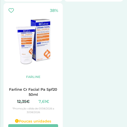
38%
FARLINE
Farline Cr Facial Pa Spf20
50ml
12,35€
7,61€
*Promoção válida de 01/08/2026 a
31/08/2026
Poucas unidades