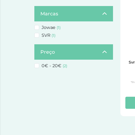
Marcas
Jowae
(1)
SVR
(1)
Preço
Svr
0€ - 20€
(2)
*Pr