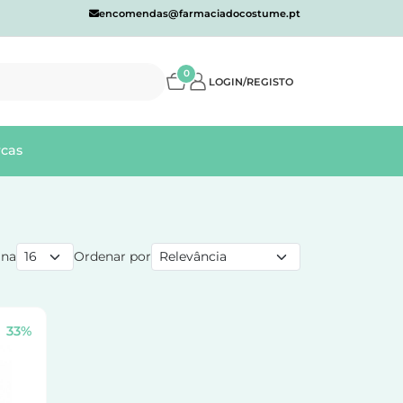
encomendas@farmaciadocostume.pt
0
LOGIN/REGISTO
cas
ina
Ordenar por
33%