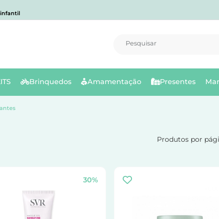
nfantil
Pesquisar
ITS
Brinquedos
Amamentação
Presentes
Mar
iantes
Produtos por pág
30%