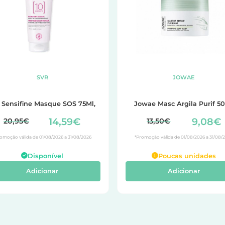
SVR
JOWAE
 Sensifine Masque SOS 75Ml,
Jowae Masc Argila Purif 5
14,59€
9,08€
20,95€
13,50€
omoção válida de 01/08/2026 a 31/08/2026
*Promoção válida de 01/08/2026 a 31/08/
Disponível
Poucas unidades
Adicionar
Adicionar