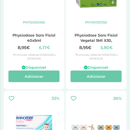
PHYSIODOSE
PHYSIODOSE
Physiodose Soro Fisiol
Physiodose Soro Fisiol
40x5ml
Vegetal 5Ml X30,
8,95€
6,17€
8,95€
5,80€
*Promoção válida de 01/08/2026 a
*Promoção válida de 01/08/2026 a
31/08/2026
31/08/2026
Disponível
Disponível
Adicionar
Adicionar
33%
26%