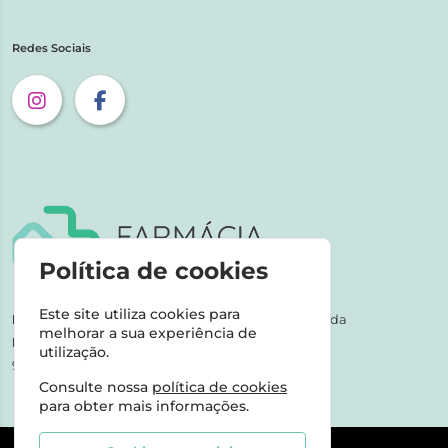
Redes Sociais
Política de cookies
Este site utiliza cookies para
NIPC:
507 590 490 | Farmácias Tarige Unipessoal Lda
melhorar a sua experiência de
Horário de Atendimento:
utilização.
9-17h dias úteis
Consulte nossa
política de cookies
para obter mais informações.