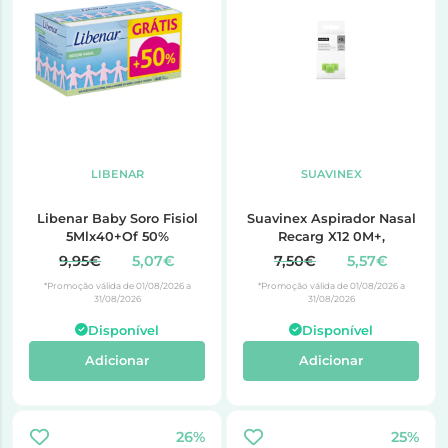
LIBENAR
SUAVINEX
Libenar Baby Soro Fisiol
Suavinex Aspirador Nasal
5Mlx40+Of 50%
Recarg X12 0M+,
9,95€
5,07€
7,50€
5,57€
*Promoção válida de 01/08/2026 a
*Promoção válida de 01/08/2026 a
31/08/2026
31/08/2026
Disponível
Disponível
Adicionar
Adicionar
26%
25%