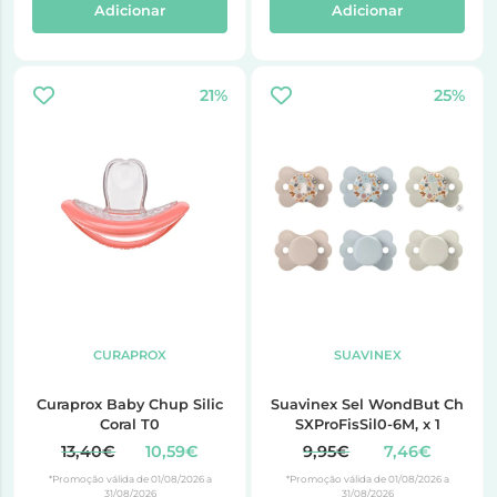
Adicionar
Adicionar
21%
25%
CURAPROX
SUAVINEX
Curaprox Baby Chup Silic
Suavinex Sel WondBut Ch
Coral T0
SXProFisSil0-6M, x 1
13,40€
10,59€
9,95€
7,46€
*Promoção válida de 01/08/2026 a
*Promoção válida de 01/08/2026 a
31/08/2026
31/08/2026