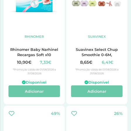
RHINOMER
SUAVINEX
Rhinomer Baby Narhinel
Suavinex Select Chup
Recargas Soft x10
Smoothie 0-6M,
10,90€
7,33€
8,65€
6,41€
*Promoção válida de 01/08/2026 a
*Promoção válida de 01/08/2026 a
31/08/2026
31/08/2026
Disponível
Disponível
Adicionar
Adicionar
49%
26%