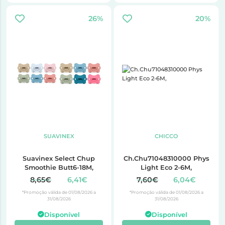
26%
20%
SUAVINEX
CHICCO
Suavinex Select Chup
Ch.Chu71048310000 Phys
Smoothie Butt6-18M,
Light Eco 2-6M,
8,65€
6,41€
7,60€
6,04€
*Promoção válida de 01/08/2026 a
*Promoção válida de 01/08/2026 a
31/08/2026
31/08/2026
Disponível
Disponível