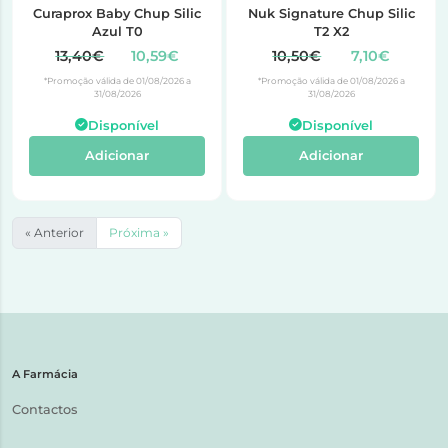
Curaprox Baby Chup Silic
Nuk Signature Chup Silic
Azul T0
T2 X2
13,40€
10,59€
10,50€
7,10€
*Promoção válida de 01/08/2026 a
*Promoção válida de 01/08/2026 a
31/08/2026
31/08/2026
Disponível
Disponível
Adicionar
Adicionar
« Anterior
Próxima »
A Farmácia
Contactos