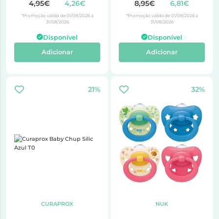
4,95€
4,26€
8,95€
6,81€
*Promoção válida de 01/08/2026 a
*Promoção válida de 01/08/2026 a
31/08/2026
31/08/2026
Disponível
Disponível
Adicionar
Adicionar
21%
32%
CURAPROX
NUK