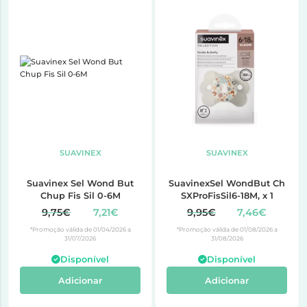
SUAVINEX
SUAVINEX
Suavinex Sel Wond But
SuavinexSel WondBut Ch
Chup Fis Sil 0-6M
SXProFisSil6-18M, x 1
9,75€
7,21€
9,95€
7,46€
*Promoção válida de 01/04/2026 a
*Promoção válida de 01/08/2026 a
31/07/2026
31/08/2026
Disponível
Disponível
Adicionar
Adicionar