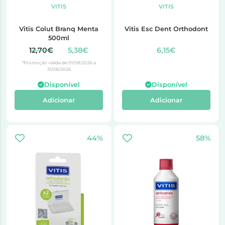
VITIS
VITIS
Vitis Colut Branq Menta
Vitis Esc Dent Orthodont
500ml
12,70€
5,38€
6,15€
*Promoção válida de 01/08/2026 a
31/08/2026
Disponível
Disponível
Adicionar
Adicionar
44%
58%