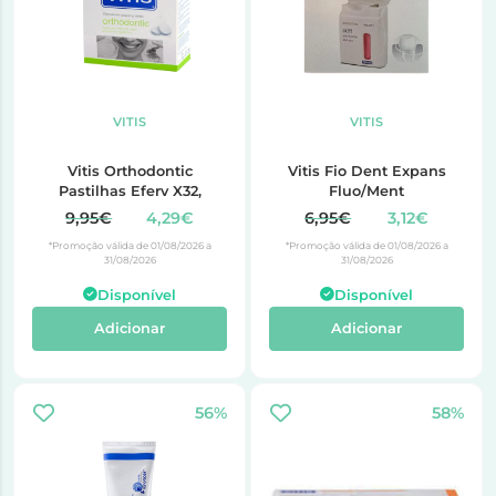
VITIS
VITIS
Vitis Orthodontic
Vitis Fio Dent Expans
Pastilhas Eferv X32,
Fluo/Ment
9,95€
4,29€
6,95€
3,12€
*Promoção válida de 01/08/2026 a
*Promoção válida de 01/08/2026 a
31/08/2026
31/08/2026
Disponível
Disponível
Adicionar
Adicionar
56%
58%