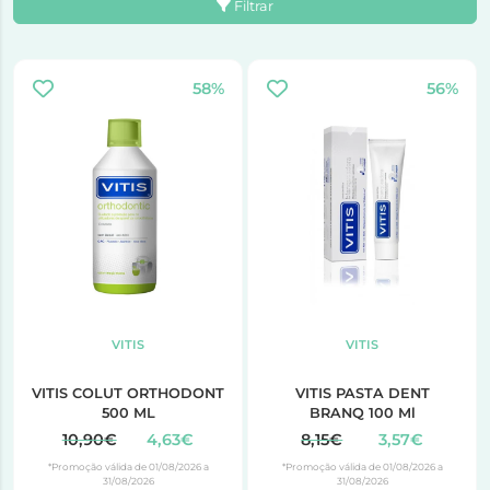
Filtrar
58%
56%
VITIS
VITIS
VITIS COLUT ORTHODONT
VITIS PASTA DENT
500 ML
BRANQ 100 Ml
10,90€
4,63€
8,15€
3,57€
*Promoção válida de 01/08/2026 a
*Promoção válida de 01/08/2026 a
31/08/2026
31/08/2026