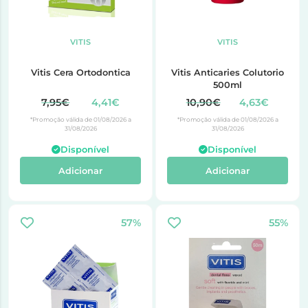
VITIS
VITIS
Vitis Cera Ortodontica
Vitis Anticaries Colutorio
500ml
7,95€
4,41€
10,90€
4,63€
*Promoção válida de 01/08/2026 a
*Promoção válida de 01/08/2026 a
31/08/2026
31/08/2026
Disponível
Disponível
Adicionar
Adicionar
57%
55%