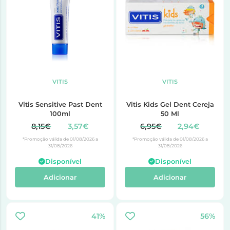
VITIS
VITIS
Vitis Sensitive Past Dent
Vitis Kids Gel Dent Cereja
100ml
50 Ml
8,15€
3,57€
6,95€
2,94€
*Promoção válida de 01/08/2026 a
*Promoção válida de 01/08/2026 a
31/08/2026
31/08/2026
Disponível
Disponível
Adicionar
Adicionar
41%
56%