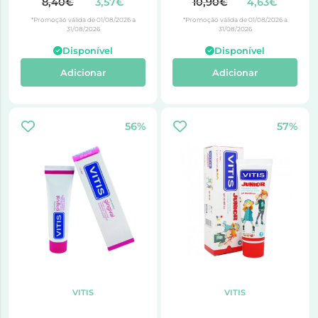
8,40€
3,57€
10,90€
4,63€
*Promoção válida de 01/08/2026 a
*Promoção válida de 01/08/2026 a
31/08/2026
31/08/2026
Disponível
Disponível
Adicionar
Adicionar
56%
57%
VITIS
VITIS