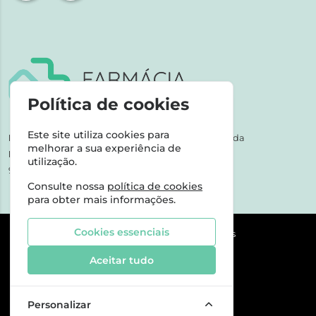
Política de cookies
Este site utiliza cookies para
NIPC:
507 590 490 | Farmácias Tarige Unipessoal Lda
melhorar a sua experiência de
Horário de Atendimento:
utilização.
9-17h dias úteis
Consulte nossa
política de cookies
para obter mais informações.
Cookies essenciais
©2026 Todos os direitos reservados
Aceitar tudo
Personalizar