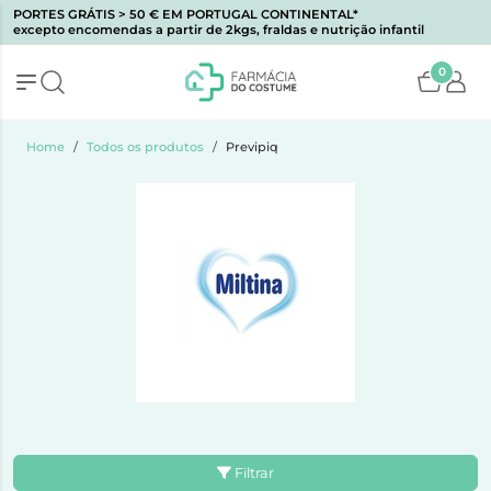
PORTES GRÁTIS > 50 € EM PORTUGAL CONTINENTAL*
excepto encomendas a partir de 2kgs, fraldas e nutrição infantil
0
Home
Todos os produtos
Previpiq
Filtrar