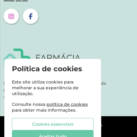
Redes Sociais
Política de cookies
Este site utiliza cookies para
NIPC:
507 590 490 | Farmácias Tarige Unipessoal Lda
melhorar a sua experiência de
Horário de Atendimento:
utilização.
9-17h dias úteis
Consulte nossa
política de cookies
para obter mais informações.
Cookies essenciais
©2026 Todos os direitos reservados
Aceitar tudo