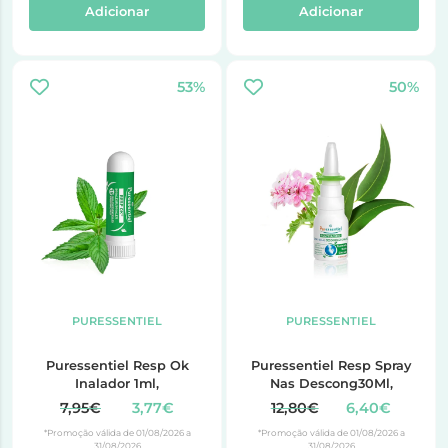
Adicionar
Adicionar
53%
50%
PURESSENTIEL
PURESSENTIEL
Puressentiel Resp Ok
Puressentiel Resp Spray
Inalador 1ml,
Nas Descong30Ml,
7,95€
3,77€
12,80€
6,40€
*Promoção válida de 01/08/2026 a
*Promoção válida de 01/08/2026 a
31/08/2026
31/08/2026