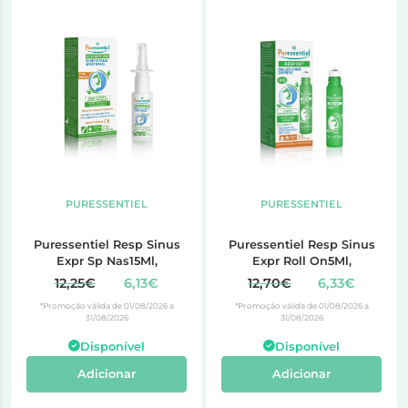
PURESSENTIEL
PURESSENTIEL
Puressentiel Resp Sinus
Puressentiel Resp Sinus
Expr Sp Nas15Ml,
Expr Roll On5Ml,
12,25€
6,13€
12,70€
6,33€
*Promoção válida de 01/08/2026 a
*Promoção válida de 01/08/2026 a
31/08/2026
31/08/2026
Disponível
Disponível
Adicionar
Adicionar