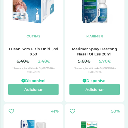
OUTRAS
MARIMER
Lusan Soro Fisio Unid 5ml
Marimer Spray Descong
X30
Nasal Ol Ess 20ml,
6,40€
2,48€
9,60€
5,70€
*Promoção válida de 01/08/2026 a
*Promoção válida de 01/08/2026 a
31/08/2026
31/08/2026
Disponível
Disponível
Adicionar
Adicionar
41%
50%