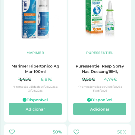
MARIMER
PURESSENTIEL
Marimer Hipertonico Ag
Puressentiel Resp Spray
Mar 100ml
Nas Descong15Ml,
11,45€
6,81€
9,50€
4,74€
*Promoção válida de 01/08/2026 a
*Promoção válida de 01/08/2026 a
31/08/2026
31/08/2026
Disponível
Disponível
Adicionar
Adicionar
50%
50%