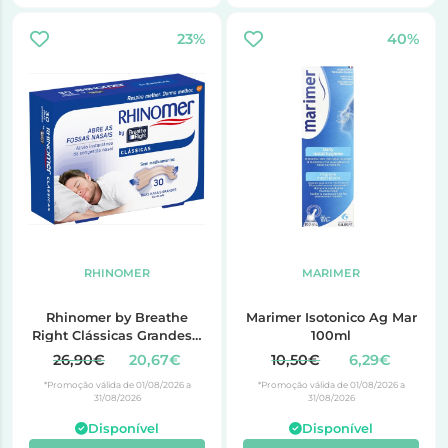
23%
40%
RHINOMER
MARIMER
Rhinomer by Breathe
Marimer Isotonico Ag Mar
Right Clássicas Grandes x
100ml
30
26,90€
20,67€
10,50€
6,29€
*Promoção válida de 01/08/2026 a
*Promoção válida de 01/08/2026 a
31/08/2026
31/08/2026
Disponível
Disponível