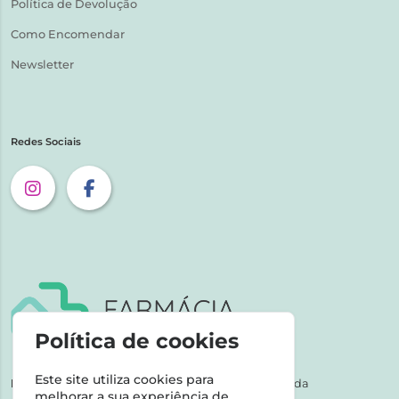
Política de Devolução
Como Encomendar
Newsletter
Redes Sociais
Política de cookies
Este site utiliza cookies para
NIPC:
507 590 490 | Farmácias Tarige Unipessoal Lda
melhorar a sua experiência de